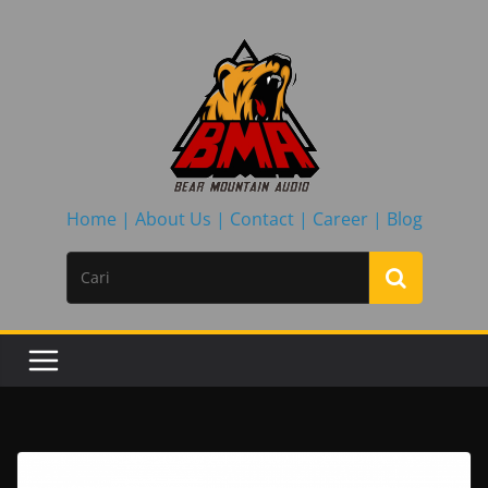
Skip
to
content
Home |
About Us |
Contact |
Career |
Blog