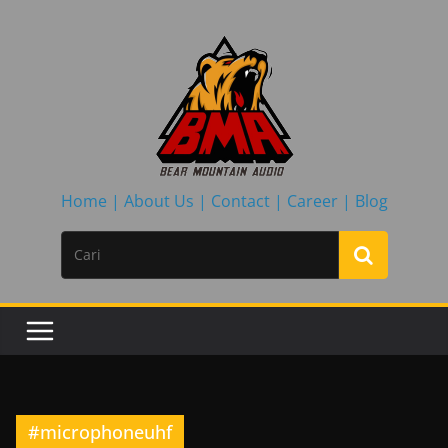
Skip
to
content
Home |
About Us |
Contact |
Career |
Blog
#microphoneuhf