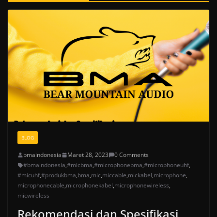
BLOG
bmaindonesia
Maret 28, 2023
0 Comments
#bmaindonesia
,
#micbma
,
#microphonebma
,
#microphoneuhf
,
#micuhf
,
#produkbma
,
bma
,
mic
,
miccable
,
mickabel
,
microphone
,
microphonecable
,
microphonekabel
,
microphonewireless
,
micwireless
Rekomendasi dan Spesifikasi